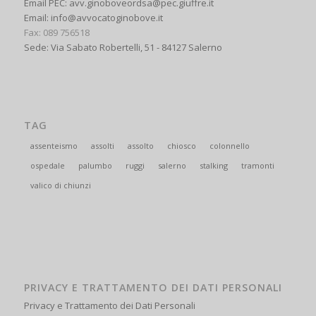
Email PEC: avv.ginoboveordsa@pec.giuffre.it
Email: info@avvocatoginobove.it
Fax: 089 756518
Sede: Via Sabato Robertelli, 51 - 84127 Salerno
TAG
assenteismo
assolti
assolto
chiosco
colonnello
ospedale
palumbo
ruggi
salerno
stalking
tramonti
valico di chiunzi
PRIVACY E TRATTAMENTO DEI DATI PERSONALI
Privacy e Trattamento dei Dati Personali