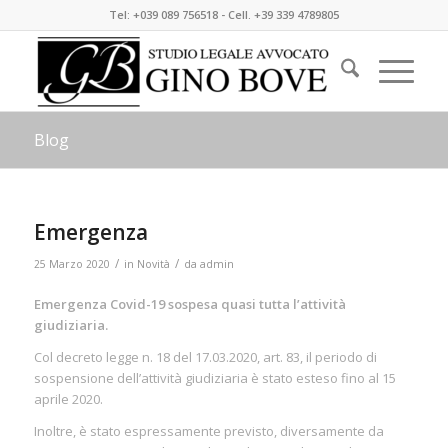
Tel: +039 089 756518 - Cell. +39 339 4789805
Blog
Emergenza
/
/
25 Marzo 2020
in
Novità
da
admin
Emergenza Covid-19 sospesa quasi tutta l’attività
giudiziaria.
Col decreto legge n. 18 del 17.03.2020, art. 83, il periodo di
sospensione dell’attività giudiziaria è stato esteso fino al 15
aprile 2020.
Inoltre, è stato espressamente previsto, diversamente da