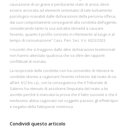
causazione di un grave e perdurante stato di ansia, deve
essere ancorata ad elementi sintomatici di tale turbamento
psicologico ricavabili dalle dichiarazioni della persona offesa,
dai suoi comportamenti conseguenti alla condotta dell’agente,
considerando tanto la sua astratta idoneità a causare
l’evento, quanto il profilo concreto in riferimento al luogo e al
tempo di consumazione” Cass. Pen. Sez. V n. 6323/2023.
I riscontri che si traggono dalle altre dichiarazioni testimoniali
non hanno attestato qualcosa che va oltre dei rapporti
conflittuali di vicinato.
La reciprocità delle condotte non ha consentito di ritenere le
condotte idonee a cagionare l’evento richiesto dal reato di cui
all’art. 612 bis c.p., con la conseguenza che il Tribunale di
Salerno ha ritenuto di assolvere l’imputata del reato a lei
ascritto perché è mancata la prova che il fatto sussiste e che il
medesimo abbia cagionato nel soggetto passivo gli effetti tipici
e negativi della fattispecie criminosa.
Condividi questo articolo