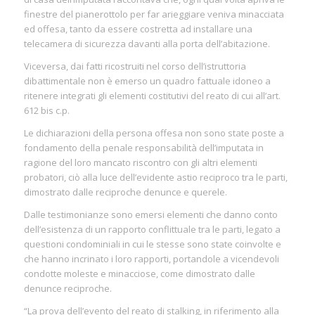
finestre del pianerottolo per far arieggiare veniva minacciata
ed offesa, tanto da essere costretta ad installare una
telecamera di sicurezza davanti alla porta dell’abitazione.
Viceversa, dai fatti ricostruiti nel corso dell’istruttoria
dibattimentale non è emerso un quadro fattuale idoneo a
ritenere integrati gli elementi costitutivi del reato di cui all’art.
612 bis c.p.
Le dichiarazioni della persona offesa non sono state poste a
fondamento della penale responsabilità dell’imputata in
ragione del loro mancato riscontro con gli altri elementi
probatori, ciò alla luce dell’evidente astio reciproco tra le parti,
dimostrato dalle reciproche denunce e querele.
Dalle testimonianze sono emersi elementi che danno conto
dell’esistenza di un rapporto conflittuale tra le parti, legato a
questioni condominiali in cui le stesse sono state coinvolte e
che hanno incrinato i loro rapporti, portandole a vicendevoli
condotte moleste e minacciose, come dimostrato dalle
denunce reciproche.
“La prova dell’evento del reato di stalking, in riferimento alla