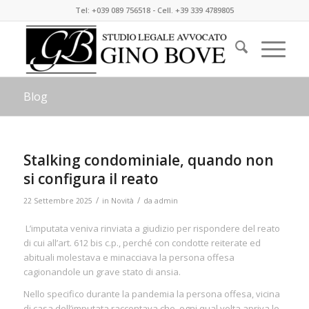
Tel: +039 089 756518 - Cell. +39 339 4789805
Blog
Stalking condominiale, quando non
si configura il reato
/
/
22 Settembre 2025
in
Novità
da
admin
L’imputata veniva rinviata a giudizio per rispondere del reato
di cui all’art. 612 bis c.p., perché con condotte reiterate ed
abituali molestava e minacciava la persona offesa
cagionandole un grave stato di ansia.
Nello specifico durante la pandemia la persona offesa, vicina
di casa dell’imputata raccontava che, ogni qual volta apriva le