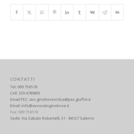
CONTATTI
Tel: 089 756518
Cell: 339 4789805
Email PEC: avv.ginoboveordsa@pec.giuffre.it
Email: info@avvocatoginobove.it
Fax: 089 756518
Sede: Via Sabato Robertelli, 51 - 84127 Salerno