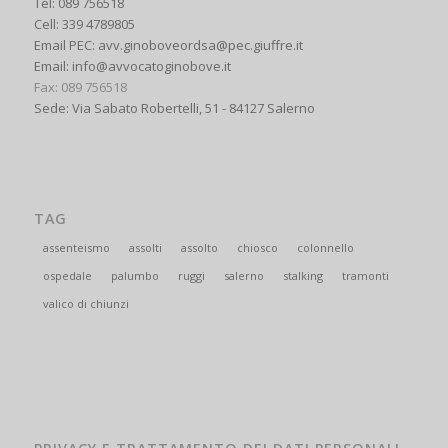
Tel: 089 756518
Cell: 339 4789805
Email PEC: avv.ginoboveordsa@pec.giuffre.it
Email: info@avvocatoginobove.it
Fax: 089 756518
Sede: Via Sabato Robertelli, 51 - 84127 Salerno
TAG
assenteismo
assolti
assolto
chiosco
colonnello
ospedale
palumbo
ruggi
salerno
stalking
tramonti
valico di chiunzi