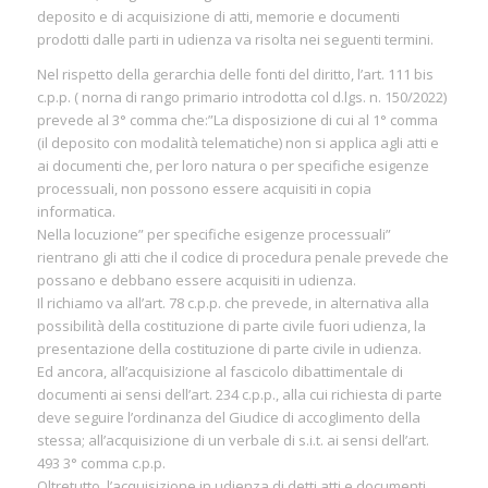
deposito e di acquisizione di atti, memorie e documenti
prodotti dalle parti in udienza va risolta nei seguenti termini.
Nel rispetto della gerarchia delle fonti del diritto, l’art. 111 bis
c.p.p. ( norna di rango primario introdotta col d.lgs. n. 150/2022)
prevede al 3° comma che:”La disposizione di cui al 1° comma
(il deposito con modalità telematiche) non si applica agli atti e
ai documenti che, per loro natura o per specifiche esigenze
processuali, non possono essere acquisiti in copia
informatica.
Nella locuzione” per specifiche esigenze processuali”
rientrano gli atti che il codice di procedura penale prevede che
possano e debbano essere acquisiti in udienza.
Il richiamo va all’art. 78 c.p.p. che prevede, in alternativa alla
possibilità della costituzione di parte civile fuori udienza, la
presentazione della costituzione di parte civile in udienza.
Ed ancora, all’acquisizione al fascicolo dibattimentale di
documenti ai sensi dell’art. 234 c.p.p., alla cui richiesta di parte
deve seguire l’ordinanza del Giudice di accoglimento della
stessa; all’acquisizione di un verbale di s.i.t. ai sensi dell’art.
493 3° comma c.p.p.
Oltretutto, l’acquisizione in udienza di detti atti e documenti