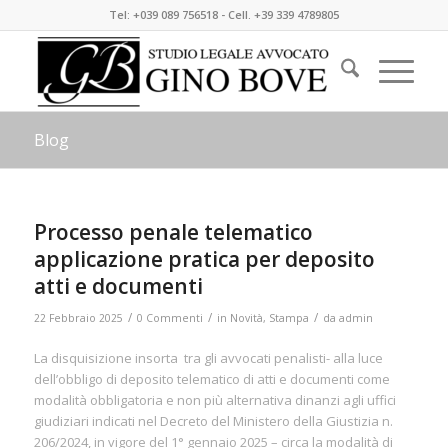
Tel: +039 089 756518 - Cell. +39 339 4789805
Blog
Processo penale telematico
applicazione pratica per deposito
atti e documenti
/
/
/
22 Febbraio 2025
0 Commenti
in
Novità
,
Stampa
da
admin
La disquisizione insorta tra gli avvocati penalisti- alla luce
dell’obbligo di deposito telematico di atti e documenti come
modalità obbligatoria e non più alternativa dinanzi agli uffici
giudiziari indicati nel Decreto del Ministero della Giustizia n.
206/2024, in vigore del 1° gennaio 2025 – circa la modalità di